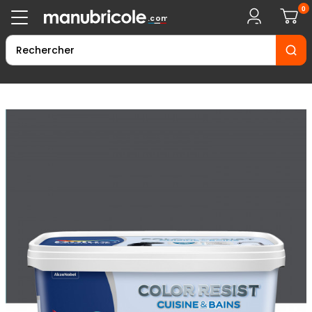
0
.com