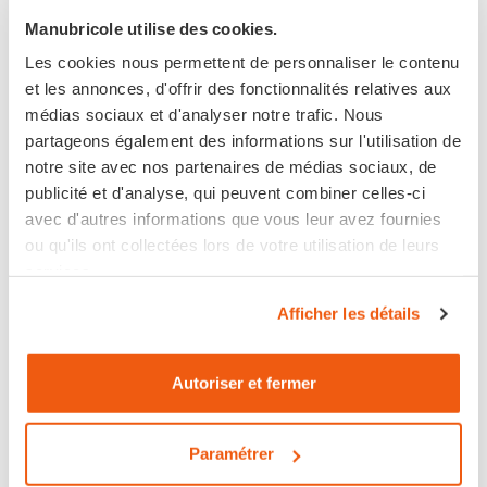
Manubricole utilise des cookies.
Paiement 100% sécurisé
Les cookies nous permettent de personnaliser le contenu
et les annonces, d'offrir des fonctionnalités relatives aux
Achetez maintenant
pour une livraison
médias sociaux et d'analyser notre trafic. Nous
entre
jeudi 20 août 2026
et le
vendredi 21 août
partageons également des informations sur l'utilisation de
2026
avec
Livraison à Domicile
notre site avec nos partenaires de médias sociaux, de
VOIR TOUTES LES OPTIONS DE LIVRAISON
publicité et d'analyse, qui peuvent combiner celles-ci
avec d'autres informations que vous leur avez fournies
ou qu'ils ont collectées lors de votre utilisation de leurs
services.
Afficher les détails
Disponible
Expédié sous 6 jours ouvrés
Autoriser et fermer
Retour sous 14 jours
Paramétrer