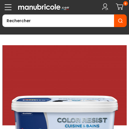
0
.com