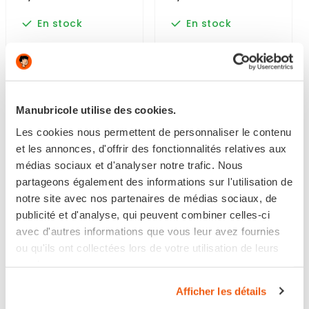
En stock
En stock
Manubricole utilise des cookies.
Les cookies nous permettent de personnaliser le contenu
et les annonces, d'offrir des fonctionnalités relatives aux
médias sociaux et d'analyser notre trafic. Nous
partageons également des informations sur l'utilisation de
notre site avec nos partenaires de médias sociaux, de
publicité et d'analyse, qui peuvent combiner celles-ci
avec d'autres informations que vous leur avez fournies
ou qu'ils ont collectées lors de votre utilisation de leurs
SCIE À GUICHET
SCIE PLAQUE DE PLÂTRE
SPÉCIALE PANNEAUX DE
550 MM
services.
PLÂTRE -...
Afficher les détails